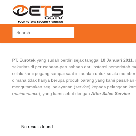
 CONTROL
ACCESSORIES
FINGERPRINT
PT. Eurotek
yang sudah berdiri sejak tanggal
18 Januari 2011
,
 Control
Hard Disk Drive
Time Attendant
sekuritas di perusahaan-perusahaan dari instansi pemerintah 
rol
Others
Time Attendant +
selalu kami pegang sampai saat ini adalah untuk selalu member
Access Door
dimana tidak hanya berupa produk barang yang kami pasarkan d
k
mengutamakan segi pelayanan (
service
) kepada pelanggan ka
(
maintenance
), yang kami sebut dengan
After Sales Service
.
No results found