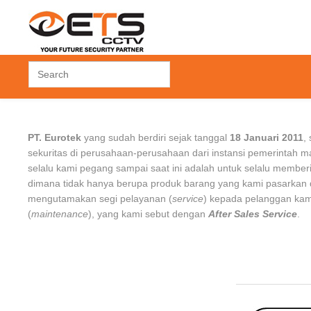
 CONTROL
ACCESSORIES
FINGERPRINT
PT. Eurotek
yang sudah berdiri sejak tanggal
18 Januari 2011
,
 Control
Hard Disk Drive
Time Attendant
sekuritas di perusahaan-perusahaan dari instansi pemerintah 
rol
Others
Time Attendant +
selalu kami pegang sampai saat ini adalah untuk selalu member
Access Door
dimana tidak hanya berupa produk barang yang kami pasarkan d
k
mengutamakan segi pelayanan (
service
) kepada pelanggan ka
(
maintenance
), yang kami sebut dengan
After Sales Service
.