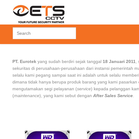
 CONTROL
ACCESSORIES
FINGERPRINT
PT. Eurotek
yang sudah berdiri sejak tanggal
18 Januari 2011
,
 Control
Hard Disk Drive
Time Attendant
sekuritas di perusahaan-perusahaan dari instansi pemerintah 
rol
Others
Time Attendant +
selalu kami pegang sampai saat ini adalah untuk selalu member
Access Door
dimana tidak hanya berupa produk barang yang kami pasarkan d
k
mengutamakan segi pelayanan (
service
) kepada pelanggan ka
(
maintenance
), yang kami sebut dengan
After Sales Service
.